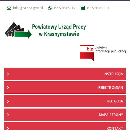
lukk@praca.gov.pl
82 576-69-17
82 576-60-30
INSTRUKCJA
REJESTR ZMIAN
REDAKCJA
MAPA STRONY
KONTAKT