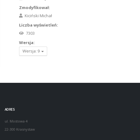
Zmodyfikował:
Kiciński Michał
Liczba wyświetleń:
7303
Wersja:
Wersja: 9
ADRES
ul. Mostowa 4
22-300 Krasnystaw