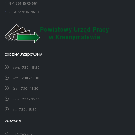
NIP:
564-15-05-564
REGON:
110261630
GODZINY URZĘDOWANIA
pon.:
7:30 - 15:30
wto.:
7:30 - 15:30
śro.:
7:30 - 15:30
czw.:
7:30 - 15:30
pt.:
7:30 - 15:30
ZADZWOŃ
82 576-69-17