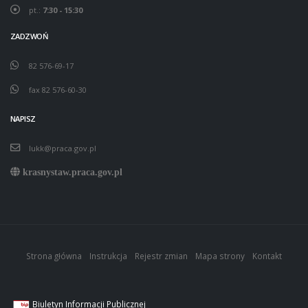
pt.:
7:30 - 15:30
ZADZWOŃ
82 576-69-17
fax 82 576-60-30
NAPISZ
lukk@praca.gov.pl
krasnystaw.praca.gov.pl
Strona główna
Instrukcja
Rejestr zmian
Mapa strony
Kontakt
Biuletyn Informacji Publicznej