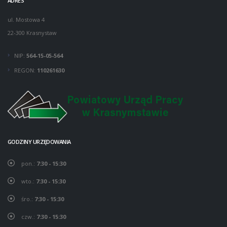
ADRES
ul. Mostowa 4
22-300 Krasnystaw
NIP:
564-15-05-564
REGON:
110261630
GODZINY URZĘDOWANIA
pon.:
7:30 - 15:30
wto.:
7:30 - 15:30
śro.:
7:30 - 15:30
czw.:
7:30 - 15:30