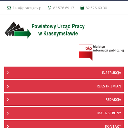
lukk@praca.gov.pl
82 576-69-17
82 576-60-30
INSTRUKCJA
REJESTR ZMIAN
REDAKCJA
MAPA STRONY
KONTAKT