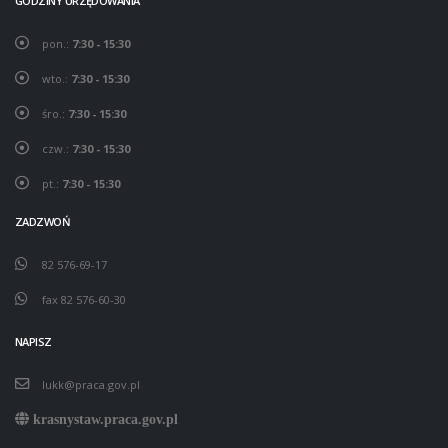
GODZINY URZĘDOWANIA
pon.:
7:30 - 15:30
wto.:
7:30 - 15:30
śro.:
7:30 - 15:30
czw.:
7:30 - 15:30
pt.:
7:30 - 15:30
ZADZWOŃ
82 576-69-17
fax 82 576-60-30
NAPISZ
lukk@praca.gov.pl
krasnystaw.praca.gov.pl