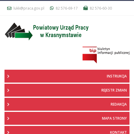
lukk@praca.gov.pl
82 576-69-17
82 576-60-30
INSTRUKCJA
REJESTR ZMIAN
REDAKCJA
MAPA STRONY
KONTAKT