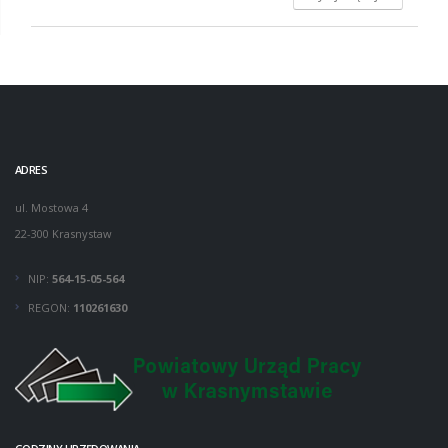
ADRES
ul. Mostowa 4
22-300 Krasnystaw
NIP:
564-15-05-564
REGON:
110261630