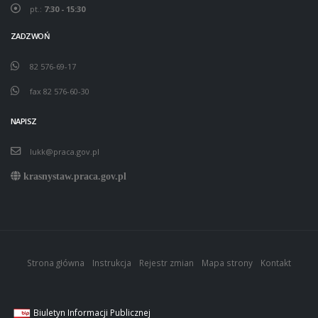
pt.:
7:30 - 15:30
ZADZWOŃ
82 576-69-17
fax 82 576-60-30
NAPISZ
lukk@praca.gov.pl
krasnystaw.praca.gov.pl
Strona główna
Instrukcja
Rejestr zmian
Mapa strony
Kontakt
Biuletyn Informacji Publicznej