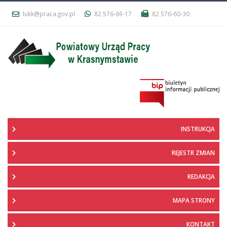
lukk@praca.gov.pl
82 576-69-17
82 576-60-30
INSTRUKCJA
REJESTR ZMIAN
REDAKCJA
MAPA STRONY
KONTAKT