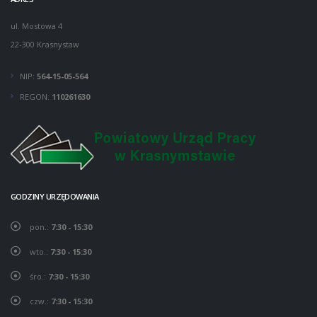
ul. Mostowa 4
22-300 Krasnystaw
NIP:
564-15-05-564
REGON:
110261630
GODZINY URZĘDOWANIA
pon.:
7:30 - 15:30
wto.:
7:30 - 15:30
śro.:
7:30 - 15:30
czw.:
7:30 - 15:30