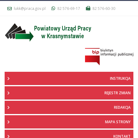
lukk@praca.gov.pl
82 576-69-17
82 576-60-30
INSTRUKCJA
REJESTR ZMIAN
REDAKCJA
MAPA STRONY
KONTAKT