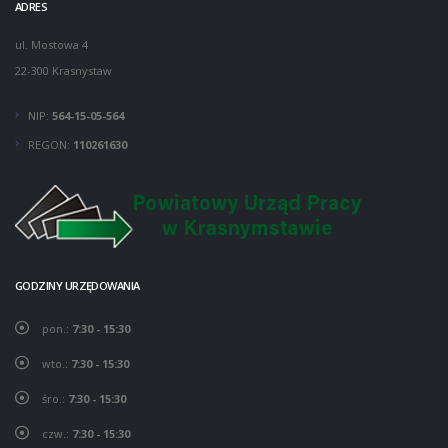
ADRES
ul. Mostowa 4
22-300 Krasnystaw
NIP:
564-15-05-564
REGON:
110261630
GODZINY URZĘDOWANIA
pon.:
7:30 - 15:30
wto.:
7:30 - 15:30
śro.:
7:30 - 15:30
czw.:
7:30 - 15:30