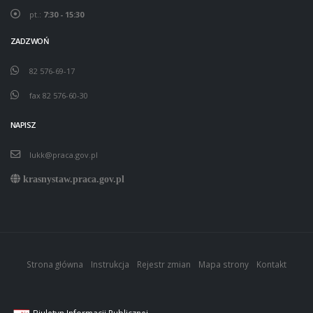
pt.:
7:30 - 15:30
ZADZWOŃ
82 576-69-17
fax 82 576-60-30
NAPISZ
lukk@praca.gov.pl
krasnystaw.praca.gov.pl
Strona główna
Instrukcja
Rejestr zmian
Mapa strony
Kontakt