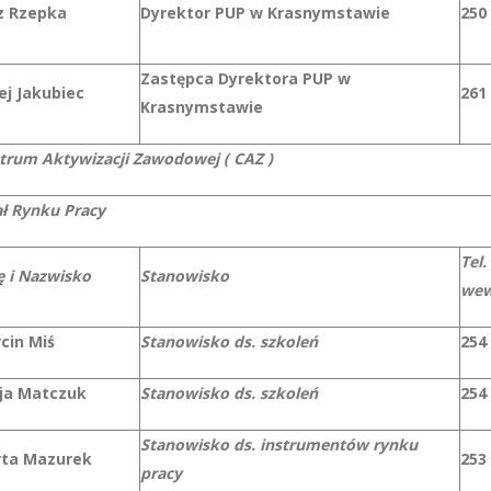
z Rzepka
Dyrektor PUP w Krasnymstawie
250
Zastępca Dyrektora PUP w
ej Jakubiec
261
Krasnymstawie
trum Aktywizacji Zawodowej ( CAZ )
ał Rynku Pracy
Tel.
ę i Nazwisko
Stanowisko
we
cin Miś
Stanowisko ds. szkoleń
254
cja Matczuk
Stanowisko ds. szkoleń
254
Stanowisko ds. instrumentów rynku
ta Mazurek
253
pracy