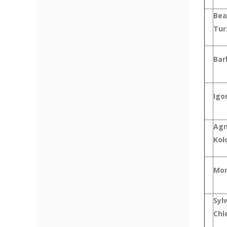
Bea
Tur
Bar
Igo
Agn
Koł
Mon
Syl
Chl