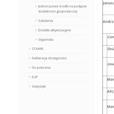
Janus
Jednorazowe środki na podjęcie
działalności gospodarczej
Szkolenia
Andrz
Dodatki aktywizacyjne
Cen
Stypendia
Dzi
STAWKI
Deklaracja dostępności
Imi
Do pobrania
EUP
Mar
Statystyki
Ali
Mar