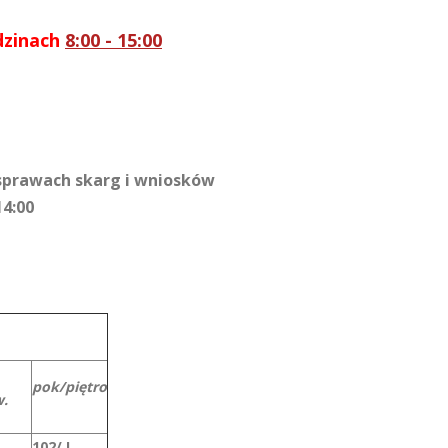
dzinach
8
:00 - 15:00
sprawach skarg i wniosków
14:00
pok/piętro
.
102/ I