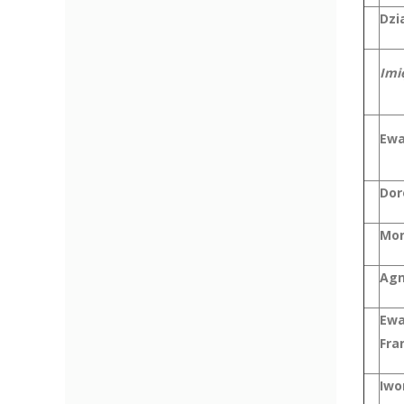
Dzi
Imi
Ewa
Dor
Mon
Agn
Ewa
Fra
Iwo