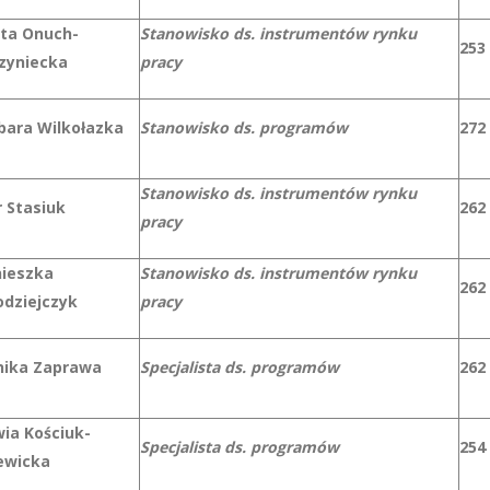
ta Onuch-
Stanowisko ds. instrumentów rynku
253
zyniecka
pracy
bara Wilkołazka
Stanowisko ds. programów
272
Stanowisko ds. instrumentów rynku
r Stasiuk
262
pracy
ieszka
Stanowisko ds. instrumentów rynku
262
odziejczyk
pracy
ika Zaprawa
Specjalista ds. programów
262
wia Kościuk-
Specjalista ds. programów
254
ewicka