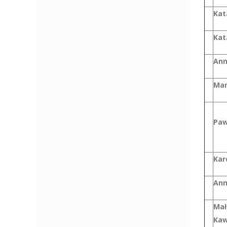
Kat
Kat
Ann
Mar
Paw
Kar
Ann
Mał
Kaw