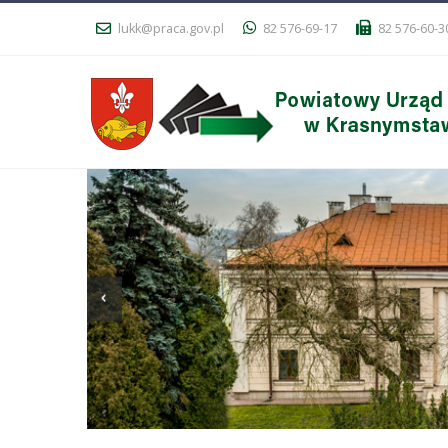
lukk@praca.gov.pl
82 576-69-17
82 576-60-3