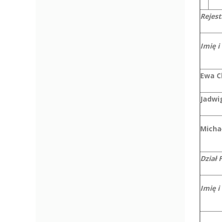
Rejest
Imię i
Ewa C
Jadwi
Micha
Dział 
Imię i