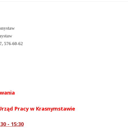
snystaw
nystaw
7, 576-60-62
owania
 Urząd Pracy w Krasnymstawie
:30 - 15:30