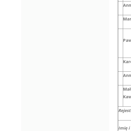
Ann
Mar
Paw
Kar
Ann
Mał
Kaw
Rejest
Imię i