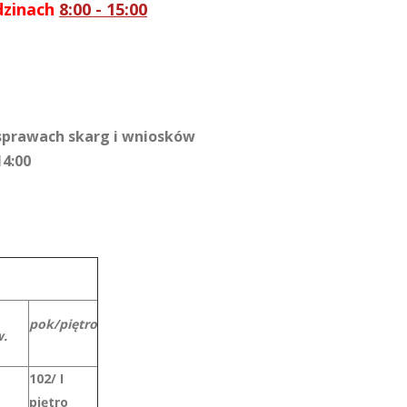
dzinach
8
:00 - 15:00
sprawach skarg i wniosków
14:00
pok/piętro
.
102/ I
piętro