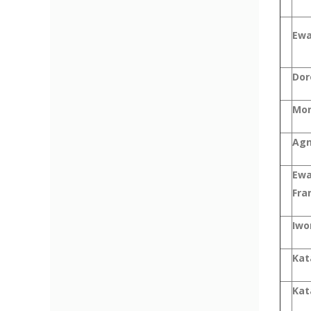
Ewa
Dor
Mon
Agn
Ewa
Fra
Iwo
Kat
Kat