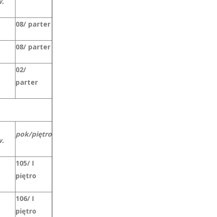
.
08/ parter
08/ parter
02/
parter
pok/piętro
.
105/ I
piętro
106/ I
piętro