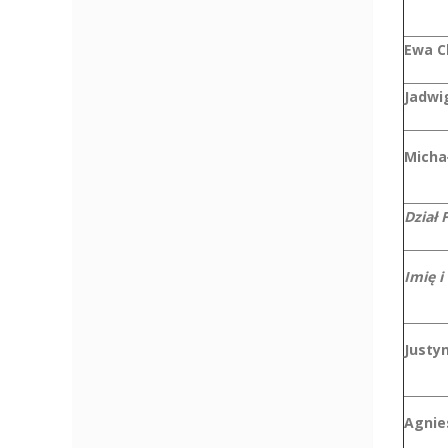
Ewa C
Jadwi
Micha
Dział 
Imię i
Justy
Agnie