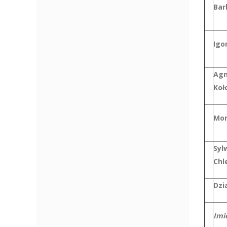
Bar
Igo
Agn
Koł
Mon
Syl
Chl
Dzi
Imi