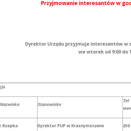
Przyjmowanie interesantów w go
Dyrektor Urzędu przyjmuje interesantów w 
we wtorek od 9:00 do 
cja
Tel
 Nazwisko
Stanowisko
wew
z Rzepka
Dyrektor PUP w Krasnymstawie
250