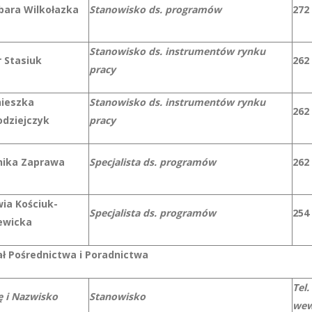
bara Wilkołazka
Stanowisko ds. programów
272
Stanowisko ds. instrumentów rynku
r Stasiuk
262
pracy
ieszka
Stanowisko ds. instrumentów rynku
262
odziejczyk
pracy
ika Zaprawa
Specjalista ds. programów
262
wia Kościuk-
Specjalista ds. programów
254
ewicka
ał Pośrednictwa i Poradnictwa
Tel.
ę i Nazwisko
Stanowisko
wew