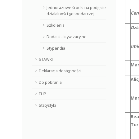
Jednorazowe środki na podjęcie
Cen
działalności gospodarczej
Szkolenia
Dzi
Dodatki aktywizacyjne
Imi
Stypendia
STAWKI
Mar
Deklaracja dostępności
Ali
Do pobrania
EUP
Mar
Statystyki
Bea
Tur