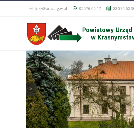
lukk@praca.gov.pl
82 576-69-17
82 576-60-3