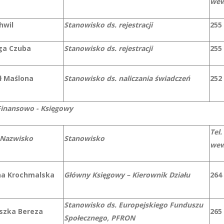
wew
hwil
Stanowisko ds. rejestracji
255
ga Czuba
Stanowisko ds. rejestracji
255
ł Maślona
Stanowisko ds. naliczania świadczeń
252
Finansowo - Księgowy
Tel.
 Nazwisko
Stanowisko
wew
na Krochmalska
Główny Księgowy – Kierownik Działu
264
Stanowisko ds. Europejskiego Funduszu
szka Bereza
265
Społecznego, PFRON