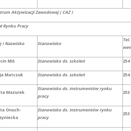
trum Aktywizacji Zawodowej ( CAZ )
ał Rynku Pracy
Tel.
ę i Nazwisko
Stanowisko
we
cin Miś
Stanowisko ds. szkoleń
254
cja Matczuk
Stanowisko ds. szkoleń
254
Stanowisko ds. instrumentów rynku
ta Mazurek
253
pracy
ta Onuch-
Stanowisko ds. instrumentów rynku
253
zyniecka
pracy