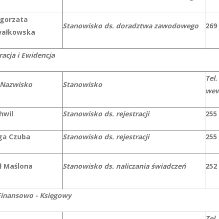
gorzata
Stanowisko ds. doradztwa zawodowego
269
ałkowska
racja i Ewidencja
Tel.
 Nazwisko
Stanowisko
wew
hwil
Stanowisko ds. rejestracji
255
ga Czuba
Stanowisko ds. rejestracji
255
ł Maślona
Stanowisko ds. naliczania świadczeń
252
Finansowo - Księgowy
Tel.