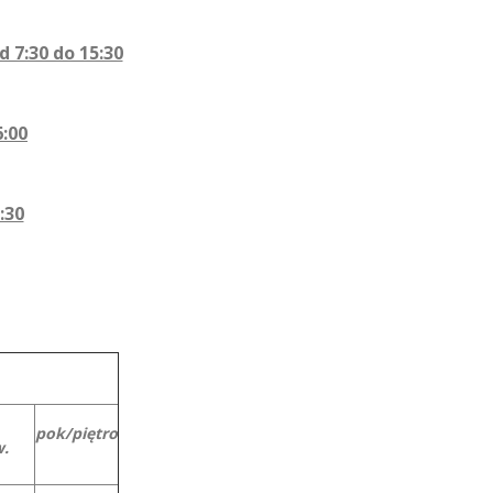
d 7:30 do 15:30
6:00
:30
pok/piętro
.