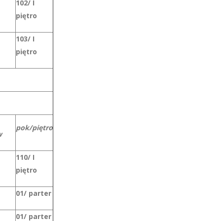
102/ I
piętro
103/ I
piętro
pok/piętro
w
110/ I
piętro
01/ parter
01/ parter