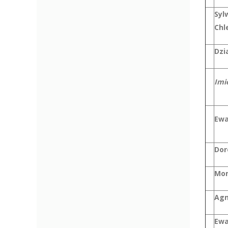
Syl
Chl
Dzi
Imi
Ewa
Dor
Mon
Agn
Ewa