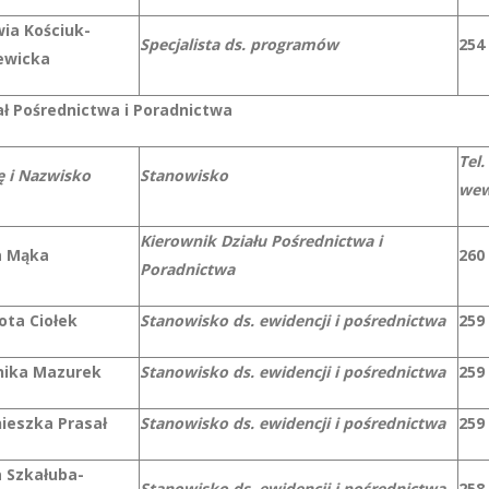
wia Kościuk-
Specjalista ds. programów
254
ewicka
ał Pośrednictwa i Poradnictwa
Tel.
ę i Nazwisko
Stanowisko
wew
Kierownik Działu Pośrednictwa i
 Mąka
260
Poradnictwa
ota Ciołek
Stanowisko ds. ewidencji i pośrednictwa
259
ika Mazurek
Stanowisko ds. ewidencji i pośrednictwa
259
ieszka Prasał
Stanowisko ds. ewidencji i pośrednictwa
259
 Szkałuba-
Stanowisko ds. ewidencji i pośrednictwa
258