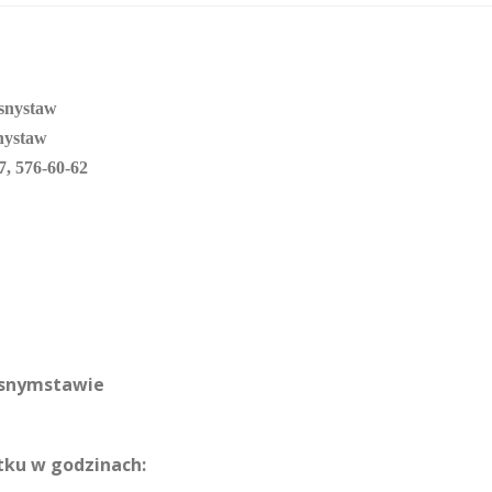
snystaw
nystaw
7, 576-60-62
asnymstawie
ątku w godzinach: