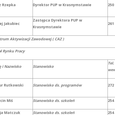
z Rzepka
Dyrektor PUP w Krasnymstawie
250
Zastępca Dyrektora PUP w
ej Jakubiec
261
Krasnymstawie
trum Aktywizacji Zawodowej ( CAZ )
ał Rynku Pracy
Tel.
ę i Nazwisko
Stanowisko
we
ur Rutkowski
Stanowisko ds. programów
272
cin Miś
Stanowisko ds. szkoleń
254
cja Matczuk
Stanowisko ds. szkoleń
254