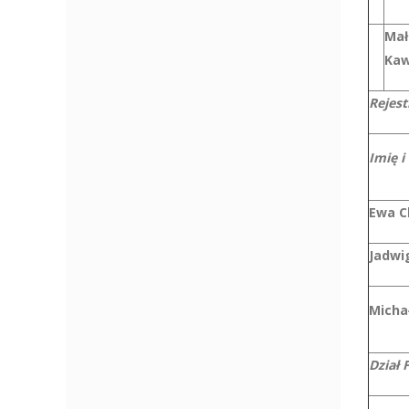
Mał
Kaw
Rejest
Imię i
Ewa C
Jadwi
Micha
Dział 