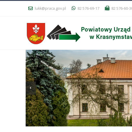
lukk@praca.gov.pl
82 576-69-17
82 576-60-3