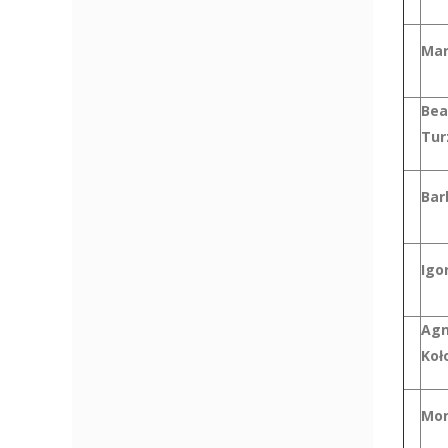
Mar
Bea
Tur
Bar
Igo
Agn
Koł
Mon