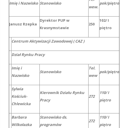
Imię i Nazwisko
Stanowisko
pok/piętro
wew.
Dyrektor PUP w
102/ I
Janusz Rzepka
250
Krasnymstawie
piętro
Centrum Aktywizacji Zawodowej ( CAZ )
Dział Rynku Pracy
Imię i
Tel.
Stanowisko
pok/piętro
Nazwisko
wew
Sylwia
Kierownik Działu Rynku
110/ I
Kościuk-
272
Pracy
piętro
Chlewicka
Barbara
Stanowisko ds.
110/ I
272
Wilkołazka
programów
piętro