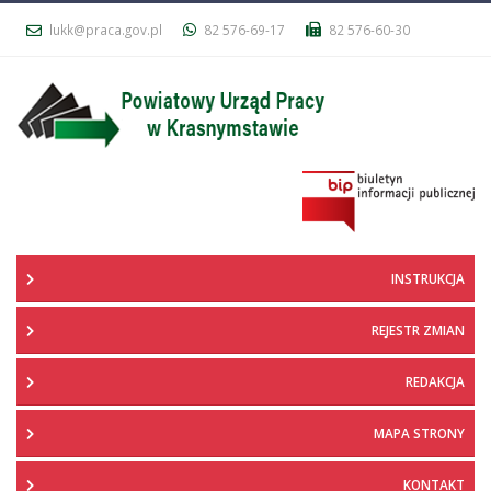
lukk@praca.gov.pl
82 576-69-17
82 576-60-30
INSTRUKCJA
REJESTR ZMIAN
REDAKCJA
MAPA STRONY
KONTAKT