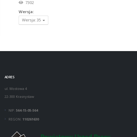
7302
Wersja:
Wersja: 35
ADRES
ul. Mostowa 4
22-300 Krasnystaw
NIP:
564-15-05-564
REGON:
110261630