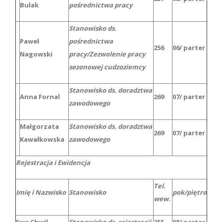
Bulak
pośrednictwa pracy
Stanowisko ds.
Paweł
pośrednictwa
256
06/ parter
Nagowski
pracy/Zezwolenie pracy
sezonowej cudzoziemcy
Stanowisko ds. doradztwa
Anna Fornal
269
07/ parter
zawodowego
Małgorzata
Stanowisko ds. doradztwa
269
07/ parter
Kawałkowska
zawodowego
Rejestracja i Ewidencja
Tel.
Imię i Nazwisko
Stanowisko
pok/piętro
wew.
Ewa Chwil
Stanowisko ds. rejestracji
255
08/ parter