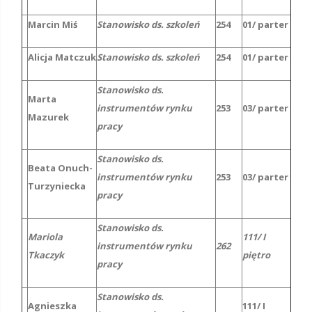
Marcin Miś
Stanowisko ds. szkoleń
254
01/ parter
Alicja Matczuk
Stanowisko ds. szkoleń
254
01/ parter
Stanowisko ds.
Marta
instrumentów rynku
253
03/ parter
Mazurek
pracy
Stanowisko ds.
Beata Onuch-
instrumentów rynku
253
03/ parter
Turzyniecka
pracy
Stanowisko ds.
Mariola
111/ I
instrumentów rynku
262
Tkaczyk
piętro
pracy
Stanowisko ds.
Agnieszka
111/ I