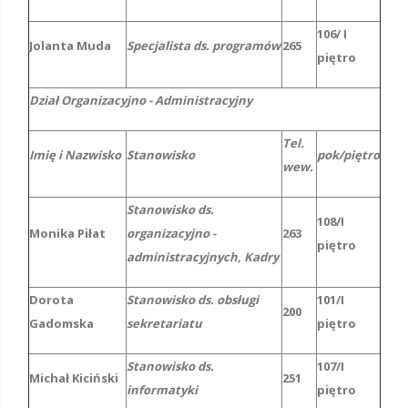
106/ I
Jolanta Muda
Specjalista ds. programów
265
piętro
Dział Organizacyjno - Administracyjny
Tel.
Imię i Nazwisko
Stanowisko
pok/piętro
wew.
Stanowisko ds.
108/I
Monika Piłat
organizacyjno -
263
piętro
administracyjnych, Kadry
Dorota
Stanowisko ds. obsługi
101/I
200
Gadomska
sekretariatu
piętro
Stanowisko ds.
107/I
Michał Kiciński
251
informatyki
piętro