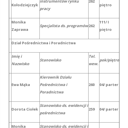
instrumentów rynku
262
Kołodziejczyk
piętro
pracy
Monika
111/ I
Specjalista ds. programów
262
Zaprawa
piętro
Dział Pośrednictwa i Poradnictwa
Imię i
Tel.
Stanowisko
pok/piętro
Nazwisko
wew.
Kierownik Działu
Ewa Mąka
Pośrednictwa i
260
04/ parter
Poradnictwa
Stanowisko ds. ewidencji i
Dorota Ciołek
259
04/ parter
pośrednictwa
Monika
Stanowisko ds. ewidencji i