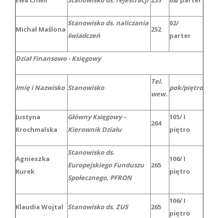
Stanowisko ds. naliczania
02/
Michał Maślona
252
świadczeń
parter
Dział Finansowo - Księgowy
Tel.
Imię i Nazwisko
Stanowisko
pok/piętro
wew.
Justyna
Główny Księgowy –
105/ I
264
Krochmalska
Kierownik Działu
piętro
Stanowisko ds.
Agnieszka
106/ I
Europejskiego Funduszu
265
Kurek
piętro
Społecznego, PFRON
106/ I
Klaudia Wojtal
Stanowisko ds. ZUS
265
piętro