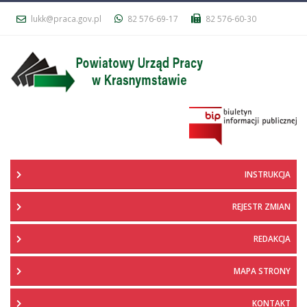
lukk@praca.gov.pl
82 576-69-17
82 576-60-30
INSTRUKCJA
REJESTR ZMIAN
REDAKCJA
MAPA STRONY
KONTAKT