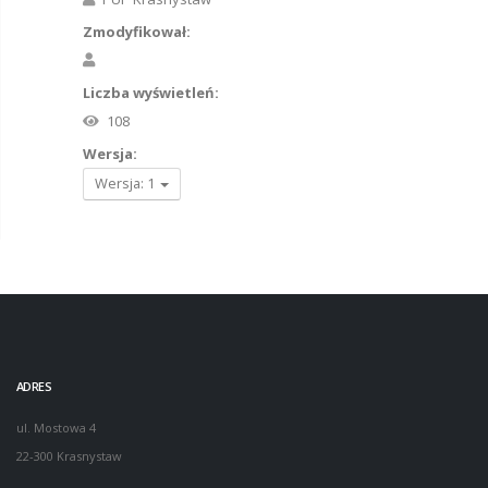
Zmodyfikował:
Liczba wyświetleń:
108
Wersja:
Wersja: 1
ADRES
ul. Mostowa 4
22-300 Krasnystaw