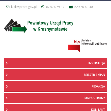
lukk@praca.gov.pl
82 576-69-17
82 576-60-30
INSTRUKCJA
REJESTR ZMIAN
REDAKCJA
MAPA STRONY
KONTAKT