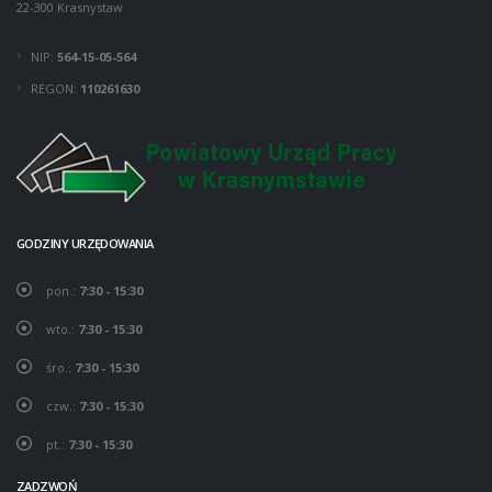
22-300 Krasnystaw
NIP:
564-15-05-564
REGON:
110261630
GODZINY URZĘDOWANIA
pon.:
7:30 - 15:30
wto.:
7:30 - 15:30
śro.:
7:30 - 15:30
czw.:
7:30 - 15:30
pt.:
7:30 - 15:30
ZADZWOŃ