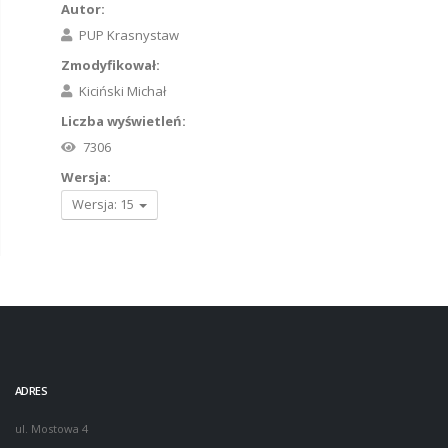
Autor:
PUP Krasnystaw
Zmodyfikował:
Kiciński Michał
Liczba wyświetleń:
7306
Wersja:
Wersja: 15
ADRES
ul. Mostowa 4