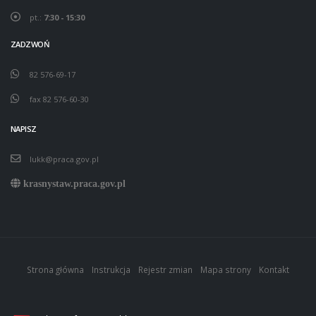
pt.:
7:30 - 15:30
ZADZWOŃ
82 576-69-17
fax 82 576-60-30
NAPISZ
lukk@praca.gov.pl
krasnystaw.praca.gov.pl
Strona główna
Instrukcja
Rejestr zmian
Mapa strony
Kontakt