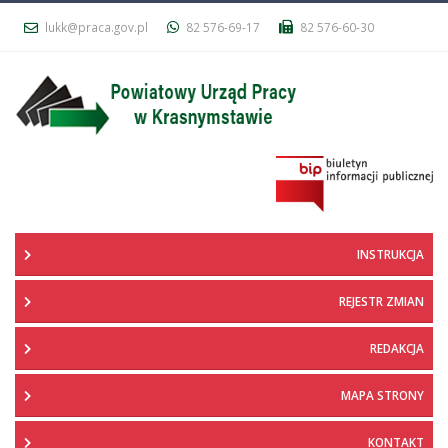
lukk@praca.gov.pl
82 576-69-17
82 576-60-30
INSTRUKCJA
REJESTR ZMIAN
REDAKCJA
MAPA STRONY
KONTAKT