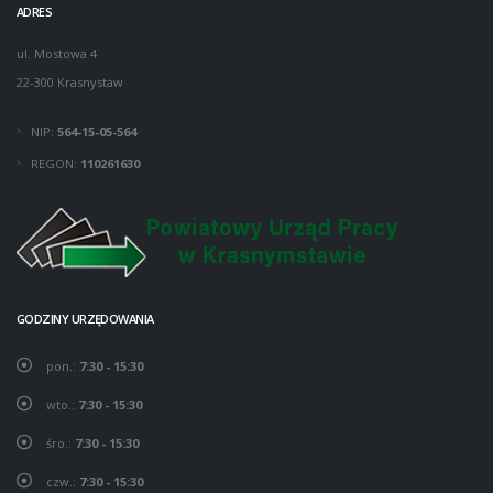
ADRES
ul. Mostowa 4
22-300 Krasnystaw
NIP:
564-15-05-564
REGON:
110261630
GODZINY URZĘDOWANIA
pon.:
7:30 - 15:30
wto.:
7:30 - 15:30
śro.:
7:30 - 15:30
czw.:
7:30 - 15:30