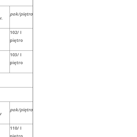
pok/piętro
.
102/ I
piętro
103/ I
piętro
pok/piętro
w
110/ I
piętro