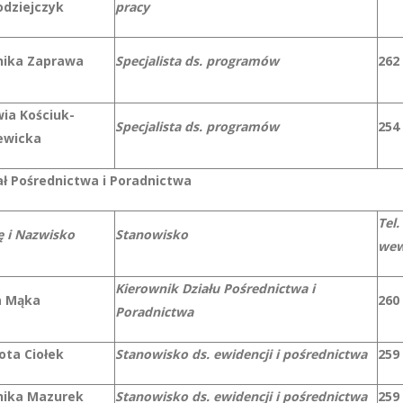
odziejczyk
pracy
ika Zaprawa
Specjalista ds. programów
262
wia Kościuk-
Specjalista ds. programów
254
ewicka
ał Pośrednictwa i Poradnictwa
Tel.
ę i Nazwisko
Stanowisko
wew
Kierownik Działu Pośrednictwa i
 Mąka
260
Poradnictwa
ota Ciołek
Stanowisko ds. ewidencji i pośrednictwa
259
ika Mazurek
Stanowisko ds. ewidencji i pośrednictwa
259