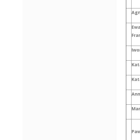
Agn
Ewa
Fra
Iwo
Kat
Kat
Ann
Mar
Paw