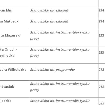
cin Miś
Stanowisko ds. szkoleń
254
cja Matczuk
Stanowisko ds. szkoleń
254
Stanowisko ds. instrumentów rynku
ta Mazurek
253
pracy
ta Onuch-
Stanowisko ds. instrumentów rynku
253
zyniecka
pracy
bara Wilkołazka
Stanowisko ds. programów
272
Stanowisko ds. instrumentów rynku
r Stasiuk
262
pracy
ieszka
Stanowisko ds. instrumentów rynku
262