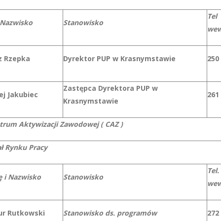
Tel
 Nazwisko
Stanowisko
wew
z Rzepka
Dyrektor PUP w Krasnymstawie
250
Zastępca Dyrektora PUP w
ej Jakubiec
261
Krasnymstawie
trum Aktywizacji Zawodowej ( CAZ )
ał Rynku Pracy
Tel.
ę i Nazwisko
Stanowisko
we
ur Rutkowski
Stanowisko ds. programów
272