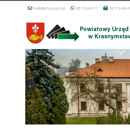
lukk@praca.gov.pl
82 576-69-17
82 576-60-3