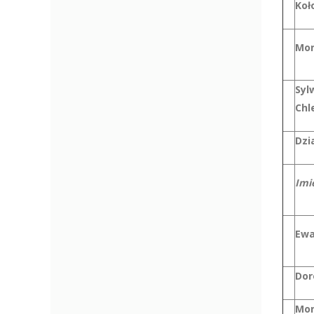
Koł
Mon
Syl
Chl
Dzi
Imi
Ewa
Dor
Mon