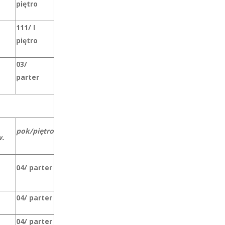
piętro
111/ I
piętro
03/
parter
pok/piętro
.
04/ parter
04/ parter
04/ parter