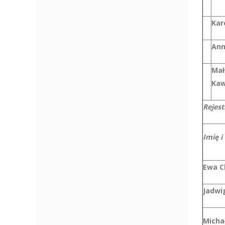
Kar
Ann
Mał
Kaw
Rejest
Imię i
Ewa C
Jadwi
Micha