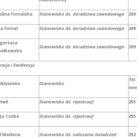
olina Fornalska
Stanowisko ds. doradztwa zawodowego
269
a Fornal
Stanowisko ds. doradztwa zawodowego
269
gorzata
Stanowisko ds. doradztwa zawodowego
269
ałkowska
racja i Ewidencja
Tel.
 Nazwisko
Stanowisko
wew
hwil
Stanowisko ds. rejestracji
255
ga Czuba
Stanowisko ds. rejestracji
255
ł Maślona
Stanowisko ds. naliczania świadczeń
252