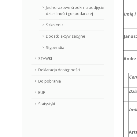
Jednorazowe środki na podjęcie
działalności gospodarczej
Imię i
Szkolenia
Janus
Dodatki aktywizacyjne
Stypendia
Andrz
STAWKI
Deklaracja dostępności
Cen
Do pobrania
Dzi
EUP
Statystyki
Imi
Art