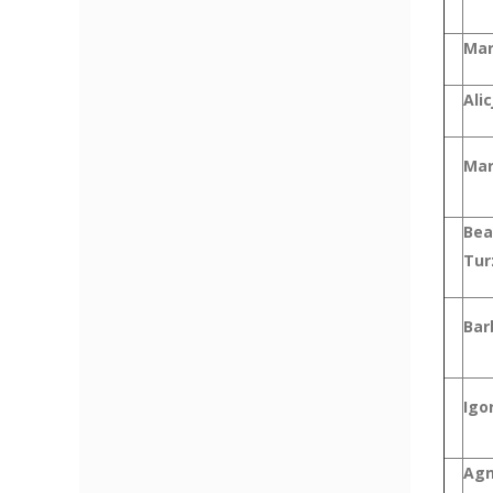
Mar
Ali
Mar
Bea
Tur
Bar
Igo
Agn