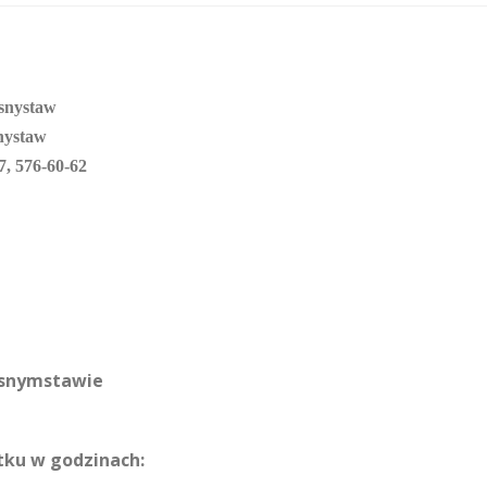
snystaw
nystaw
7, 576-60-62
asnymstawie
ątku w godzinach: