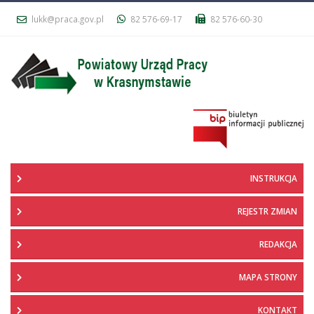
lukk@praca.gov.pl
82 576-69-17
82 576-60-30
INSTRUKCJA
REJESTR ZMIAN
REDAKCJA
MAPA STRONY
KONTAKT