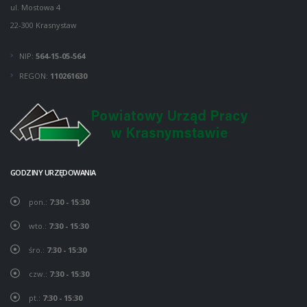
ul. Mostowa 4
22-300 Krasnystaw
NIP:
564-15-05-564
REGON:
110261630
GODZINY URZĘDOWANIA
pon.:
7:30 - 15:30
wto.:
7:30 - 15:30
śro.:
7:30 - 15:30
czw.:
7:30 - 15:30
pt.:
7:30 - 15:30