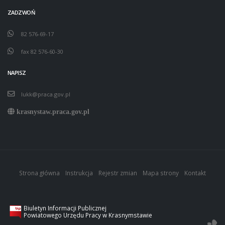
ZADZWOŃ
82 576-69-17
fax 82 576-60-30
NAPISZ
lukk@praca.gov.pl
krasnystaw.praca.gov.pl
Strona główna
Instrukcja
Rejestr zmian
Mapa strony
Kontakt
Biuletyn Informacji Publicznej
Powiatowego Urzędu Pracy w Krasnymstawie