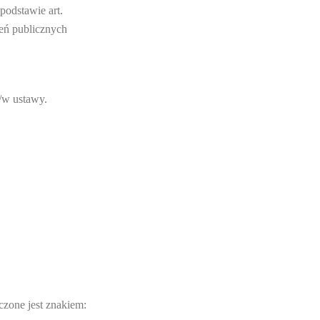
podstawie art.
ień publicznych
w/w ustawy.
czone jest znakiem: