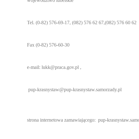
województwo lubelskie
Tel. (0-82) 576-69-17, (082) 576 62 67,(082) 576 60 62
Fax (0-82) 576-60-30
e-mail: lukk@praca.gov.pl ,
pup-krasnystaw@pup-krasnystaw.samorzady.pl
strona internetowa zamawiającego: pup-krasnystaw.samo