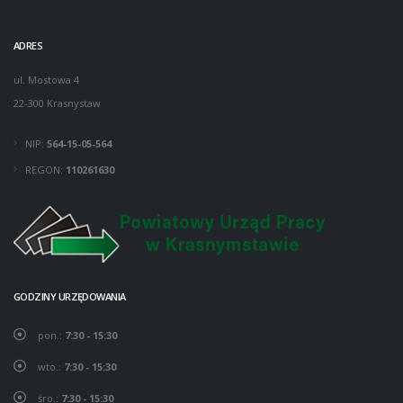
ADRES
ul. Mostowa 4
22-300 Krasnystaw
NIP:
564-15-05-564
REGON:
110261630
GODZINY URZĘDOWANIA
pon.:
7:30 - 15:30
wto.:
7:30 - 15:30
śro.:
7:30 - 15:30