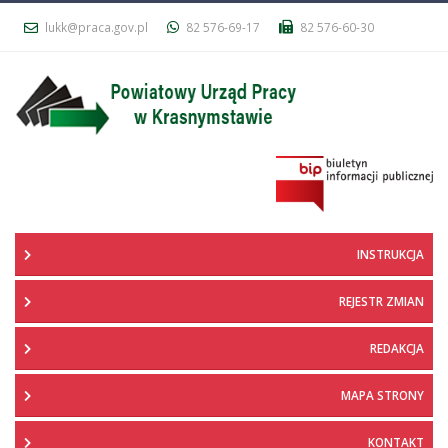
lukk@praca.gov.pl
82 576-69-17
82 576-60-30
INSTRUKCJA
REJESTR ZMIAN
REDAKCJA
MAPA STRONY
KONTAKT