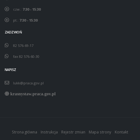
czw.:
7:30 - 15:30
pt.:
7:30 - 15:30
ZADZWOŃ
82 576-69-17
fax 82 576-60-30
NAPISZ
lukk@praca.gov.pl
krasnystaw.praca.gov.pl
Strona główna
Instrukcja
Rejestr zmian
Mapa strony
Kontakt