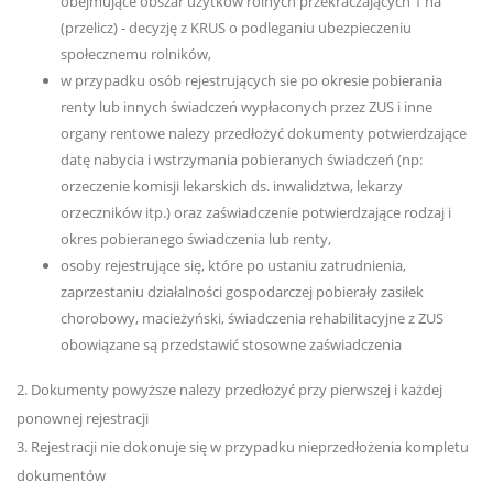
obejmujące obszar użytków rolnych przekraczających 1 ha
(przelicz) - decyzję z KRUS o podleganiu ubezpieczeniu
społecznemu rolników,
w przypadku osób rejestrujących sie po okresie pobierania
renty lub innych świadczeń wypłaconych przez ZUS i inne
organy rentowe nalezy przedłożyć dokumenty potwierdzające
datę nabycia i wstrzymania pobieranych świadczeń (np:
orzeczenie komisji lekarskich ds. inwalidztwa, lekarzy
orzeczników itp.) oraz zaświadczenie potwierdzające rodzaj i
okres pobieranego świadczenia lub renty,
osoby rejestrujące się, które po ustaniu zatrudnienia,
zaprzestaniu działalności gospodarczej pobierały zasiłek
chorobowy, macieżyński, świadczenia rehabilitacyjne z ZUS
obowiązane są przedstawić stosowne zaświadczenia
2. Dokumenty powyższe nalezy przedłożyć przy pierwszej i każdej
ponownej rejestracji
3. Rejestracji nie dokonuje się w przypadku nieprzedłożenia kompletu
dokumentów